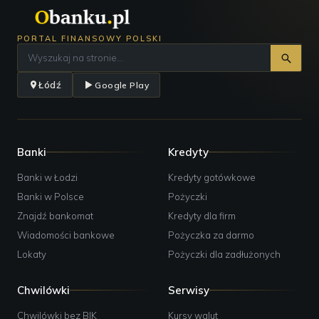
Bank Pekao SA, bankomat
Adres:
Aleja marsz. Józefa Piłsudskiego 82, Łódź;
PORTAL FINANSOWY POLSKI
Bank Pekao SA, bankomat
Adres:
Józefa Elsnera 31, Łódź;
Godziny pracy:
24h;
Łódź
Google Play
Bank Pekao SA, bankomat
Adres:
Piotrkowska 270, Łódź;
Godziny pracy:
24h Depozyty;
Banki
Kredyty
Bank Pekao SA, bankomat
Adres:
Retkińska 82, Łódź;
Banki w Łodzi
Kredyty gotówkowe
Banki w Polsce
Pożyczki
Bank Pekao SA, bankomat
Adres:
Inflancka 45, Łódź;
Znajdź bankomat
Kredyty dla firm
Wiadomości bankowe
Pożyczka za darmo
Bank Pekao SA, bankomat
Lokaty
Pożyczki dla zadłużonych
Adres:
Piotrkowska 102, Łódź;
Bank Pekao SA, bankomat
Chwilówki
Serwisy
Adres:
Aleja gen. Tadeusza Kościuszki 47, Łódź;
Kontakt:
+48426375236;
Chwilówki bez BIK
Kursy walut