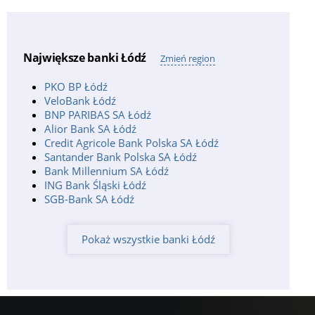
Burger
Adres:
ul. Smugowa 26a i 30/32, 91-433 Łódź;
Kontakt:
(22) 59 12 232;
Bank Pekao SA, bankomat
Największe banki Łódź
Zmień region
Adres:
Łódź;
PKO BP Łódź
Bank Pekao SA, bankomat
VeloBank Łódź
Adres:
Plac gen. Henryka Dąbrowskiego 1, Łódź;
BNP PARIBAS SA Łódź
Alior Bank SA Łódź
Bank Pekao SA, bankomat
Credit Agricole Bank Polska SA Łódź
Adres:
Stefana Żeromskiego 116, Łódź;
Santander Bank Polska SA Łódź
Godziny pracy:
24h;
Bank Millennium SA Łódź
Bank Pekao SA, bankomat
ING Bank Śląski Łódź
Adres:
Piotrkowska 288, Łódź;
SGB-Bank SA Łódź
Godziny pracy:
24h Depozyty;
Bank Pekao SA, bankomat
Pokaż wszystkie banki Łódź
Adres:
Aleja ks., Łódź;
Bank Pekao SA, bankomat
Adres:
Henryka Sienkiewicza 85, Łódź;
Godziny pracy:
24h Depozyty;