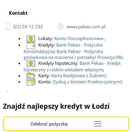
Adres:
ul. Sienkiewicza 85/87, 90-057 Łódź;
Kontakt:
(22) 59 12 232;
Kontakt
Bank Pekao SA
(22) 59 12 232
www.pekao.com.pl
Adres:
ul. Stefana Żeromskiego 116, 90-543 Łódź;
Kontakt:
(22) 59 12 232;
Lokaty:
Konto Oszczędnościowe
;
Bank Pekao SA
Kredyty:
Bank Pekao - Pożyczka
Adres:
ul. Piotrkowska 76, 90-102 Łódź;
Konsolidacyjna
;
Bank Pekao - Pożyczka
Kontakt:
(22) 59 12 232;
gotówkowa na marzenia i potrzeby! Prowizja 0%
;
Kredyty hipoteczny:
Bank Pekao - Kredyt
Bank Pekao SA
hipoteczny z niskim wkładem własnym
;
Adres:
ul. Kurczaki 12g, 93-322 Łódź;
Karty:
Karta Kredytowa z Żubrem
;
Kontakt:
(22) 59 12 232;
Konto:
Zyskuj z Kontem Przekorzystnym!
;
Bank Pekao SA
`
Adres:
ul. Łagiewnicka 118, 91-471 Łódź;
Kontakt:
(22) 59 12 232;
Znajdź najlepszy kredyt w Łodzi
Bank Pekao SA
Adres:
al. marsz. Józefa Piłsudskiego 24, 90-051 Łódź;
Kontakt:
(22) 59 12 232;
Odebrać pożyczkę
Menu
Bank Pekao SA