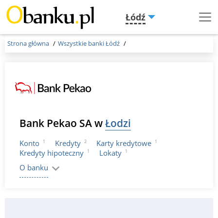
Łódź
Menu
Burger
Strona główna
Wszystkie banki Łódź
Bank Pekao SA w
Łodzi
1
2
1
Konto
Kredyty
Karty kredytowe
1
1
Kredyty hipoteczny
Lokaty
O banku