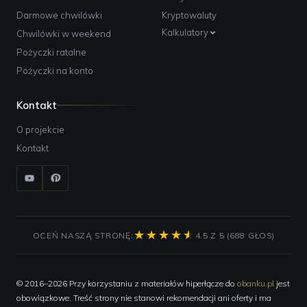
Godziny pracy:
pon-pt 8:00-18:00, sob 10:00-14:00;
Darmowe chwilówki
Kryptowaluty
Bank Pekao SA, bankomat
Kalkulatory
Chwilówki w weekend
Adres:
Łagiewnicka 118, Łódź;
Pożyczki ratalne
Kontakt:
+48426160101;
Godziny pracy:
pon-pt 8:00-18:00;
Pożyczki na konto
Bank Pekao SA, bankomat
Kontakt
Adres:
Nastrojowa 53, Łódź;
Godziny pracy:
24h;
O projekcie
Bank Pekao SA, bankomat
Kontakt
Adres:
Aleja gen. Tadeusza Kościuszki 3, Łódź;
Godziny pracy:
24h;
Bank Pekao SA, bankomat
Adres:
Rzgowska 62, Łódź;
Kontakt:
+48426810715;
Godziny pracy:
pon, śr, pt 10:30-18:00, wt, czw 8:30-16:00;
OCEŃ NASZĄ STRONĘ:
4.5 Z 5 (688 GŁOS)
Bank Pekao SA, bankomat
Adres:
Nawrot 9, Łódź;
© 2016–2026 Przy korzystaniu z materiałów hiperłącze do
obanku.pl
jest
Kontakt:
+48426366011;
Godziny pracy:
pon-pt 8:00-18:00, sob 10:00-14:00;
obowiązkowe. Treść strony nie stanowi rekomendacji ani oferty i ma