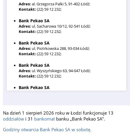
Adres:
al. Grzegorza Palki 5, 91-402 Łódź;
Kontakt:
(22) 59 12 232;
Bank Pekao SA
Adres:
ul. Sacharowa 10/12, 92-541 Łódź;
Kontakt:
(22) 59 12 232;
Bank Pekao SA
Adres:
ul. Piotrkowska 288, 93-034 Łódź;
Kontakt:
(22) 59 12 232;
Bank Pekao SA
Adres:
ul. Wyszyńskiego 63, 94-047 Łódź;
Kontakt:
(22) 59 12 232;
Bank Pekao SA
Adres:
ul. Aleksandrowska 38, 90-341 Łódź;
Kontakt:
(22) 59 12 232;
Bank Pekao SA
Na dzień 1 sierpień 2026 roku w Łodzi funkcjonuje 13
Adres:
ul. Aleja T. Kościuszki 63, 90-514 Łódź;
oddziałów
i 31
bankomat
banku „Bank Pekao SA".
Kontakt:
(22) 59 12 232;
Godziny otwarcia Bank Pekao SA w sobotę.
Bank Pekao SA